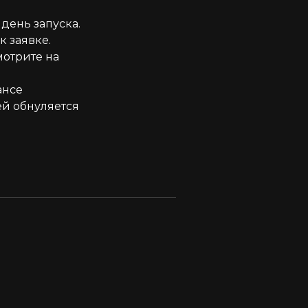
день запуска.
к заявке.
мотрите на
ансе
ей обнуляется