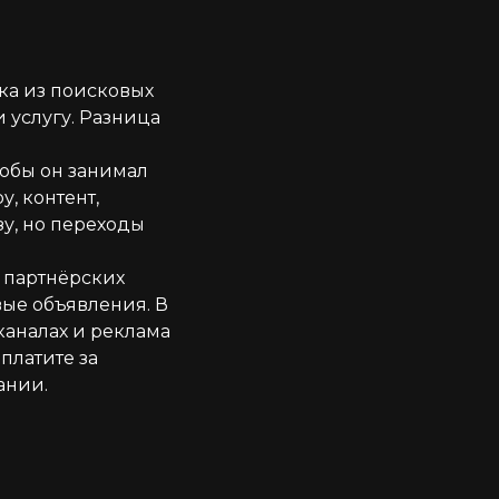
ка из поисковых
 услугу. Разница
тобы он занимал
, контент,
зу, но переходы
 партнёрских
вые объявления. В
каналах и реклама
платите за
ании.