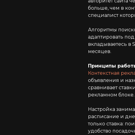
авторитет сайта ч
больше, чем в кон
специалист которы
Алгоритмы поиско
адаптировать под 
вкладываетесь в S
месяцев.
Принципы работ
Контекстная рекл
объявления и назн
сравнивает ставки
рекламном блоке.
Настройка занимае
расписание и дне
только ставка: по
удобство посадоч