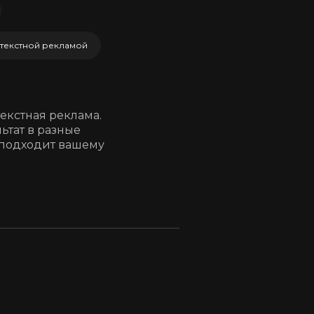
нтекстной рекламой
текстная реклама.
ьтат в разные
й подходит вашему