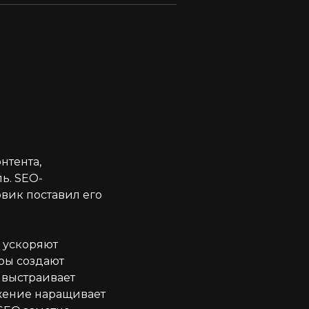
нтента,
ь. SEO-
овик поставил его
 ускоряют
ры создают
 выстраивает
жение наращивает