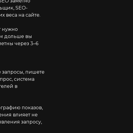
 SEO заметно
льщик, SEO-
 веса на сайте.
т нужно
ем дольше вы
метны через 3–6
 запросы, пишете
апрос, система
телей в
ографию показов,
ения влияет не
явления запросу,