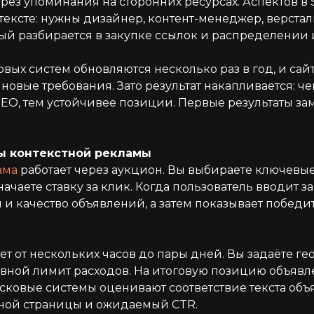
ерез упоминания на сторонних ресурсах. Аспектов в
тексте: нужны дизайнер, контент-менеджер, верста
й разбирается в закупке ссылок и распределении их
вых систем обновляются несколько раз в год, и сай
новые требования. Зато результат накапливается: ч
EO, тем устойчивее позиции. Первые результаты за
ы контекстной рекламы
ама
работает через аукцион. Вы выбираете ключевые
ачаете ставку за клик. Когда пользователь вводит з
 и качество объявлений, а затем показывает победи
т от нескольких часов до пары дней. Вы задаёте ге
вной лимит расходов. На итоговую позицию объявл
исковые системы оценивают соответствие текста объ
ной страницы и ожидаемый CTR.