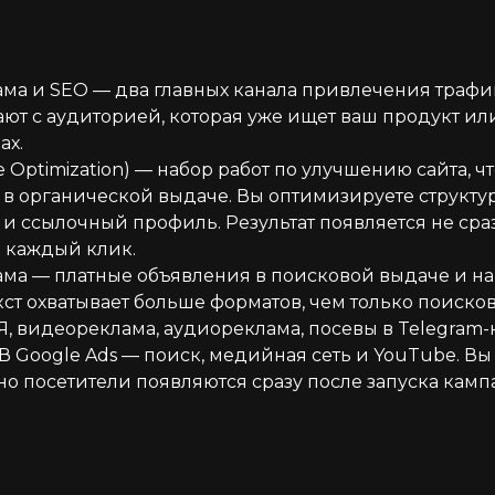
ама и SEO — два главных канала привлечения трафи
ают с аудиторией, которая уже ищет ваш продукт или
ах.
e Optimization) — набор работ по улучшению сайта, ч
в органической выдаче. Вы оптимизируете структуру
 и ссылочный профиль. Результат появляется не сра
а каждый клик.
ама — платные объявления в поисковой выдаче и на
кст охватывает больше форматов, чем только поиско
Я, видеореклама, аудиореклама, посевы в Telegram-
 В Google Ads — поиск, медийная сеть и YouTube. Вы 
но посетители появляются сразу после запуска камп