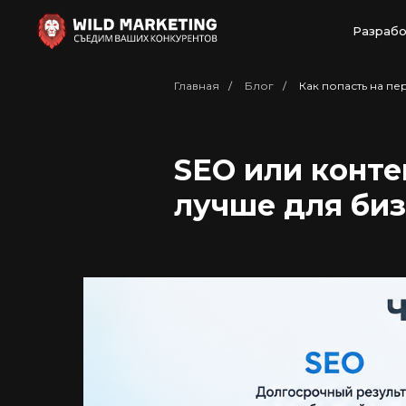
Разрабо
Главная
/
Блог
/
Как попасть на п
SEO или конте
лучше для би